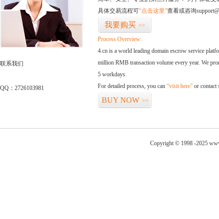
具体交易流程可
“点击这里”
查看或咨询support@
我要购买
>>
Process Overview:
4.cn is a world leading domain escrow service plat
million RMB transaction volume every year. We promi
联系我们
5 workdays.
For detailed process, you can
“visit here”
or contact
QQ：2726103981
BUY NOW
>>
Copyright © 1998 -2025 www.