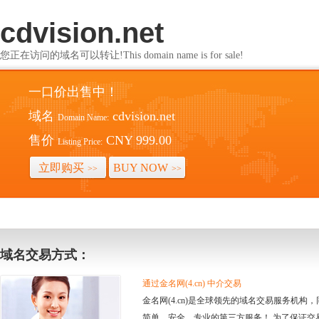
cdvision.net
您正在访问的域名可以转让!This domain name is for sale!
一口价出售中！
域名
cdvision.net
Domain Name:
售价
CNY 999.00
Listing Price:
立即购买
BUY NOW
>>
>>
域名交易方式：
通过金名网(4.cn) 中介交易
金名网(4.cn)是全球领先的域名交易服务机
简单、安全、专业的第三方服务！ 为了保证交